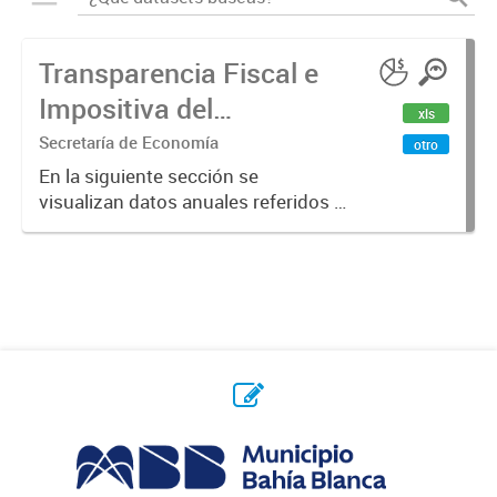
Transparencia Fiscal e
Impositiva del
xls
Municipio. Año 2023
Secretaría de Economía
otro
En la siguiente sección se
visualizan datos anuales referidos a
la transparencia fiscal e impositiva
del Municipio en el año 2023.