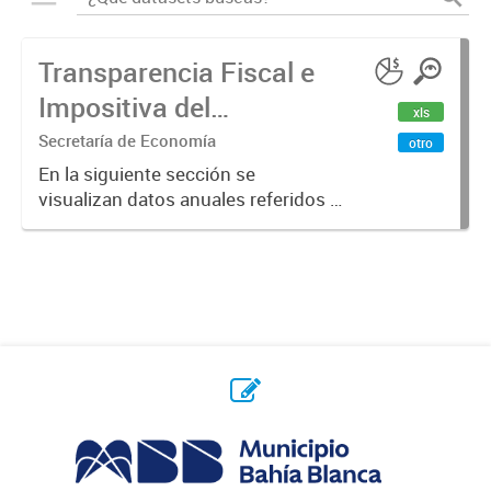
Transparencia Fiscal e
Impositiva del
xls
Municipio. Año 2023
Secretaría de Economía
otro
En la siguiente sección se
visualizan datos anuales referidos a
la transparencia fiscal e impositiva
del Municipio en el año 2023.