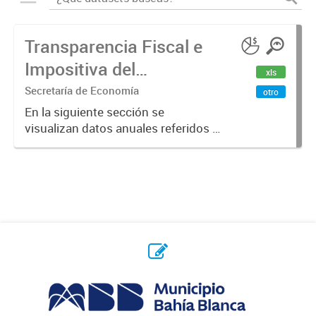
Transparencia Fiscal e
Impositiva del
xls
Municipio. Año 2023
Secretaría de Economía
otro
En la siguiente sección se
visualizan datos anuales referidos a
la transparencia fiscal e impositiva
del Municipio en el año 2023.