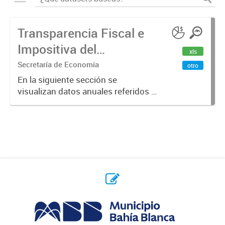
Transparencia Fiscal e
Impositiva del
xls
Municipio. Año 2023
Secretaría de Economía
otro
En la siguiente sección se
visualizan datos anuales referidos a
la transparencia fiscal e impositiva
del Municipio en el año 2023.