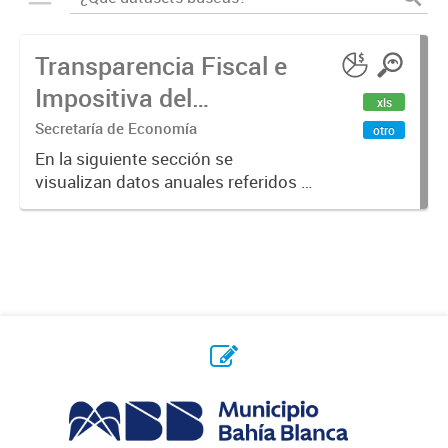
Transparencia Fiscal e
Impositiva del
xls
Municipio. Año 2023
Secretaría de Economía
otro
En la siguiente sección se
visualizan datos anuales referidos a
la transparencia fiscal e impositiva
del Municipio en el año 2023.