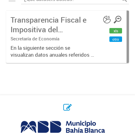
Transparencia Fiscal e
Impositiva del
xls
Municipio. Año 2023
Secretaría de Economía
otro
En la siguiente sección se
visualizan datos anuales referidos a
la transparencia fiscal e impositiva
del Municipio en el año 2023.