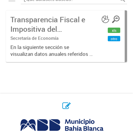
Transparencia Fiscal e
Impositiva del
xls
Municipio. Año 2023
Secretaría de Economía
otro
En la siguiente sección se
visualizan datos anuales referidos a
la transparencia fiscal e impositiva
del Municipio en el año 2023.