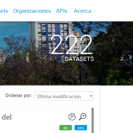
ets
Organizaciones
APIs
Acerca
222
DATASETS
Ordenar por
 del
xls
otro