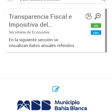
Transparencia Fiscal e
Impositiva del
xls
Municipio. Año 2023
Secretaría de Economía
otro
En la siguiente sección se
visualizan datos anuales referidos a
la transparencia fiscal e impositiva
del Municipio en el año 2023.