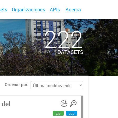
ets
Organizaciones
APIs
Acerca
222
DATASETS
Ordenar por
 del
xls
otro