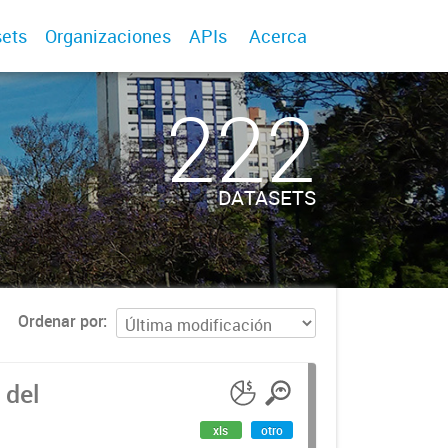
ets
Organizaciones
APIs
Acerca
222
DATASETS
Ordenar por
 del
xls
otro