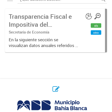
Transparencia Fiscal e
Impositiva del
xls
Municipio. Año 2023
Secretaría de Economía
otro
En la siguiente sección se
visualizan datos anuales referidos a
la transparencia fiscal e impositiva
del Municipio en el año 2023.