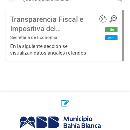
Transparencia Fiscal e
Impositiva del
xls
Municipio. Año 2023
Secretaría de Economía
otro
En la siguiente sección se
visualizan datos anuales referidos a
la transparencia fiscal e impositiva
del Municipio en el año 2023.