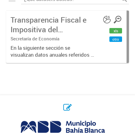
Transparencia Fiscal e
Impositiva del
xls
Municipio. Año 2023
Secretaría de Economía
otro
En la siguiente sección se
visualizan datos anuales referidos a
la transparencia fiscal e impositiva
del Municipio en el año 2023.