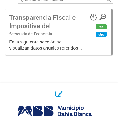
Transparencia Fiscal e
Impositiva del
xls
Municipio. Año 2023
Secretaría de Economía
otro
En la siguiente sección se
visualizan datos anuales referidos a
la transparencia fiscal e impositiva
del Municipio en el año 2023.