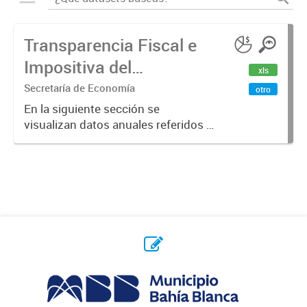
Transparencia Fiscal e
Impositiva del
xls
Municipio. Año 2023
Secretaría de Economía
otro
En la siguiente sección se
visualizan datos anuales referidos a
la transparencia fiscal e impositiva
del Municipio en el año 2023.