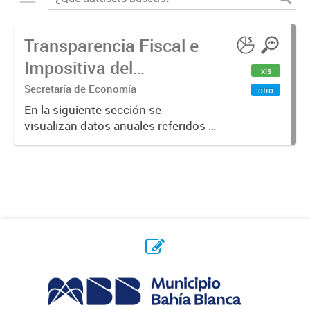
Transparencia Fiscal e
Impositiva del
xls
Municipio. Año 2023
Secretaría de Economía
otro
En la siguiente sección se
visualizan datos anuales referidos a
la transparencia fiscal e impositiva
del Municipio en el año 2023.