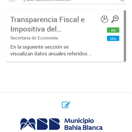
Transparencia Fiscal e
Impositiva del
xls
Municipio. Año 2023
Secretaría de Economía
otro
En la siguiente sección se
visualizan datos anuales referidos a
la transparencia fiscal e impositiva
del Municipio en el año 2023.