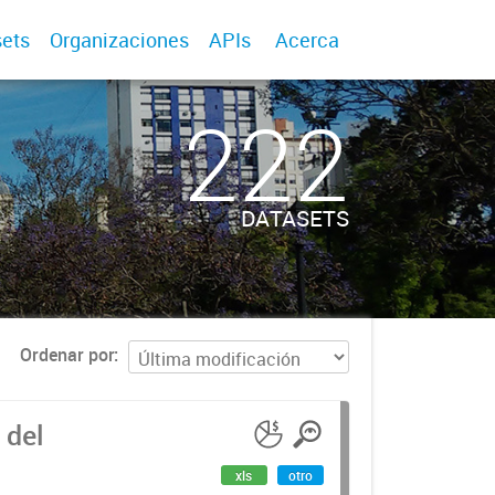
ets
Organizaciones
APIs
Acerca
222
DATASETS
Ordenar por
 del
xls
otro