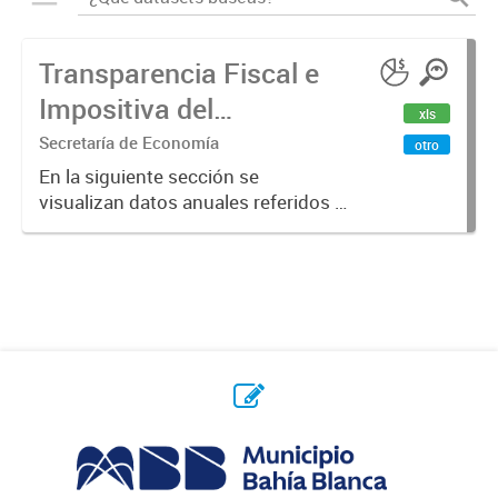
Transparencia Fiscal e
Impositiva del
xls
Municipio. Año 2023
Secretaría de Economía
otro
En la siguiente sección se
visualizan datos anuales referidos a
la transparencia fiscal e impositiva
del Municipio en el año 2023.