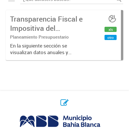
Transparencia Fiscal e
Impositiva del
xls
Municipio. Año 2024
Planeamiento Presupuestario
otro
En la siguiente sección se
visualizan datos anuales y
trimestrales referidos a la
transparencia fiscal e impositiva del
Municipio en el año 2024.