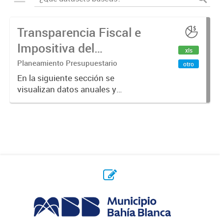
Transparencia Fiscal e
Impositiva del
xls
Municipio. Año 2024
Planeamiento Presupuestario
otro
En la siguiente sección se
visualizan datos anuales y
trimestrales referidos a la
transparencia fiscal e impositiva del
Municipio en el año 2024.