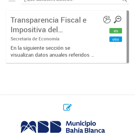
Transparencia Fiscal e
Impositiva del
xls
Municipio. Año 2023
Secretaría de Economía
otro
En la siguiente sección se
visualizan datos anuales referidos a
la transparencia fiscal e impositiva
del Municipio en el año 2023.