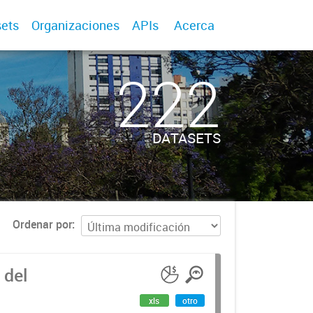
ets
Organizaciones
APIs
Acerca
222
DATASETS
Ordenar por
 del
xls
otro