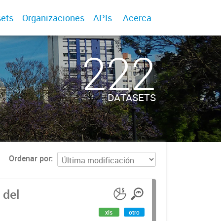
ets
Organizaciones
APIs
Acerca
222
DATASETS
Ordenar por
 del
xls
otro