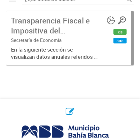
Transparencia Fiscal e
Impositiva del
xls
Municipio. Año 2023
Secretaría de Economía
otro
En la siguiente sección se
visualizan datos anuales referidos a
la transparencia fiscal e impositiva
del Municipio en el año 2023.