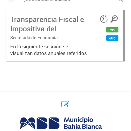
Transparencia Fiscal e
Impositiva del
xls
Municipio. Año 2023
Secretaría de Economía
otro
En la siguiente sección se
visualizan datos anuales referidos a
la transparencia fiscal e impositiva
del Municipio en el año 2023.