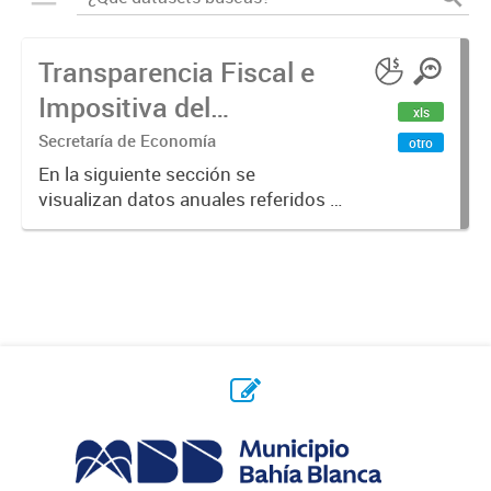
Transparencia Fiscal e
Impositiva del
xls
Municipio. Año 2023
Secretaría de Economía
otro
En la siguiente sección se
visualizan datos anuales referidos a
la transparencia fiscal e impositiva
del Municipio en el año 2023.