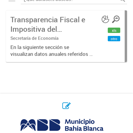
Transparencia Fiscal e
Impositiva del
xls
Municipio. Año 2023
Secretaría de Economía
otro
En la siguiente sección se
visualizan datos anuales referidos a
la transparencia fiscal e impositiva
del Municipio en el año 2023.