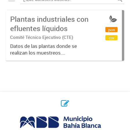
Plantas industriales con
efluentes líquidos
json
Comité Técnico Ejecutivo (CTE)
csv
Datos de las plantas donde se
realizan los muestreos.
Identificación (planta_id),
denominación (denominacion),
domicilio (dirección),
geolocalización (latitud, longitud).