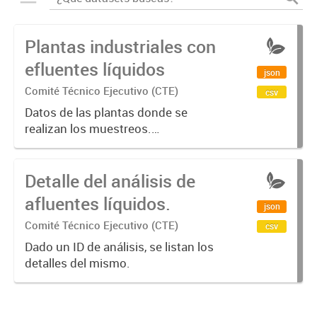
Plantas industriales con
efluentes líquidos
json
Comité Técnico Ejecutivo (CTE)
csv
Datos de las plantas donde se
realizan los muestreos.
Identificación (planta_id),
denominación (denominacion),
Detalle del análisis de
domicilio (dirección),
geolocalización (latitud, longitud).
afluentes líquidos.
json
Comité Técnico Ejecutivo (CTE)
csv
Dado un ID de análisis, se listan los
detalles del mismo.