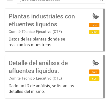
Plantas industriales con
efluentes líquidos
json
Comité Técnico Ejecutivo (CTE)
csv
Datos de las plantas donde se
realizan los muestreos.
Identificación (planta_id),
denominación (denominacion),
Detalle del análisis de
domicilio (dirección),
geolocalización (latitud, longitud).
afluentes líquidos.
json
Comité Técnico Ejecutivo (CTE)
csv
Dado un ID de análisis, se listan los
detalles del mismo.