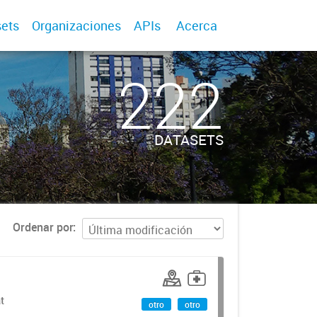
ets
Organizaciones
APIs
Acerca
222
DATASETS
Ordenar por
t
otro
otro