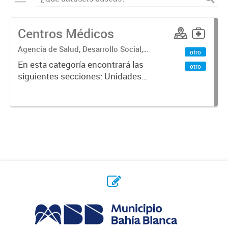
Centros Médicos
Agencia de Salud, Desarrollo Social,
otro
Ambiente y Hábitat
En esta categoría encontrará las
otro
siguientes secciones: Unidades
Sanitarias, Centros Vacunatorios,
Centros Satélites, Centros
Respiratorios,