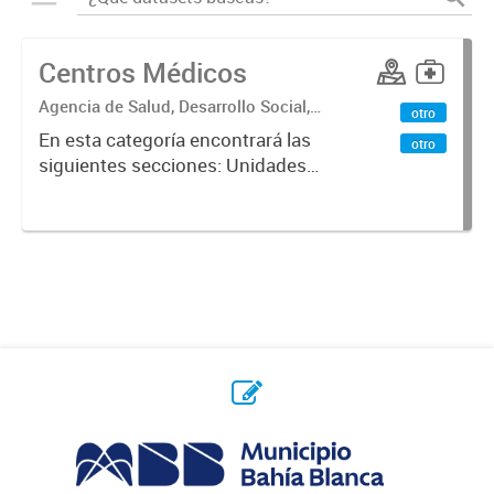
Centros Médicos
Agencia de Salud, Desarrollo Social,
otro
Ambiente y Hábitat
En esta categoría encontrará las
otro
siguientes secciones: Unidades
Sanitarias, Centros Vacunatorios,
Centros Satélites, Centros
Respiratorios,