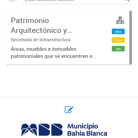
Patrimonio
Arquitectónico y
otro
Urbanístico del Partido
Secretaría de Infraestructura
csv
de Bahía Blanca
Áreas, muebles e inmuebles
xls
patrimoniales que se encuentren en
el Registro Municipal para la
Preservación del Patrimonio
Arquitectónico y Urbano del Partido
de Bahía Blanca (Ordenanza Nº
7959),...