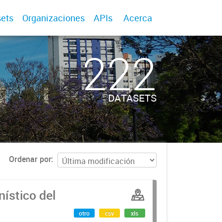
ets
Organizaciones
APIs
Acerca
222
DATASETS
Ordenar por
ístico del
otro
csv
xls