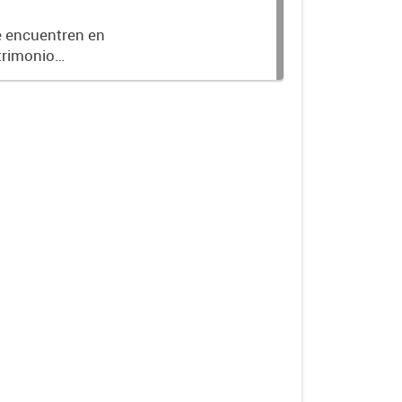
e encuentren en
trimonio
anca (Ordenanza