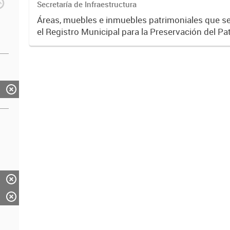
Secretaría de Infraestructura
Áreas, muebles e inmuebles patrimoniales que s
el Registro Municipal para la Preservación del Pa
Arquitectónico y Urbano del Partido de Bahía Bl
Nº 7959),...