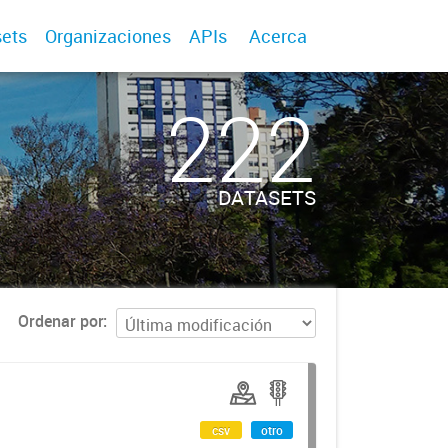
ets
Organizaciones
APIs
Acerca
222
DATASETS
Ordenar por
csv
otro