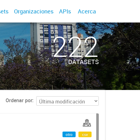
ets
Organizaciones
APIs
Acerca
222
DATASETS
Ordenar por
otro
csv