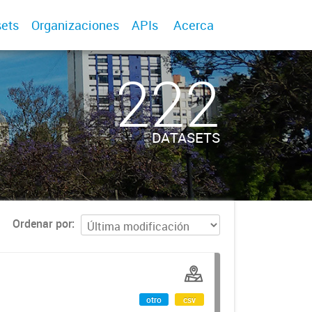
ets
Organizaciones
APIs
Acerca
222
DATASETS
Ordenar por
otro
csv