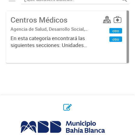
Centros Médicos
Agencia de Salud, Desarrollo Social,
otro
Ambiente y Hábitat
En esta categoría encontrará las
otro
siguientes secciones: Unidades
Sanitarias, Centros Vacunatorios,
Centros Satélites, Centros
Respiratorios,