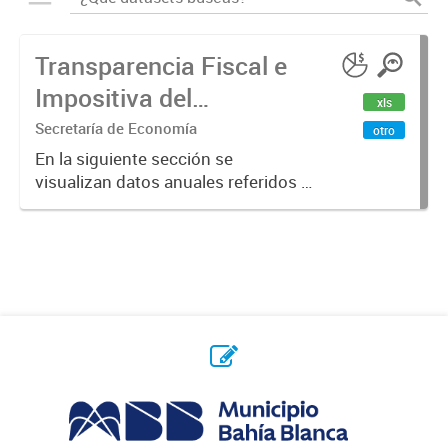
Transparencia Fiscal e
Impositiva del
xls
Municipio. Año 2023
Secretaría de Economía
otro
En la siguiente sección se
visualizan datos anuales referidos a
la transparencia fiscal e impositiva
del Municipio en el año 2023.