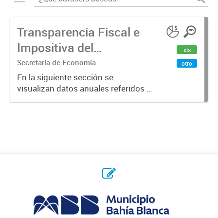
Transparencia Fiscal e
Impositiva del
xls
Municipio. Año 2023
Secretaría de Economía
otro
En la siguiente sección se
visualizan datos anuales referidos a
la transparencia fiscal e impositiva
del Municipio en el año 2023.