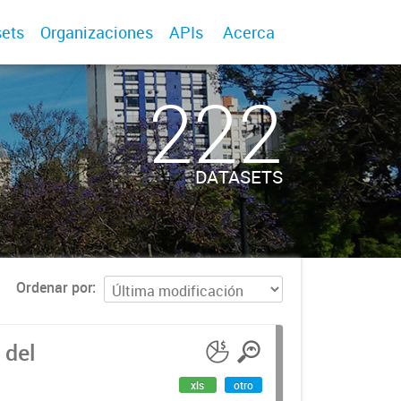
ets
Organizaciones
APIs
Acerca
222
DATASETS
Ordenar por
 del
xls
otro