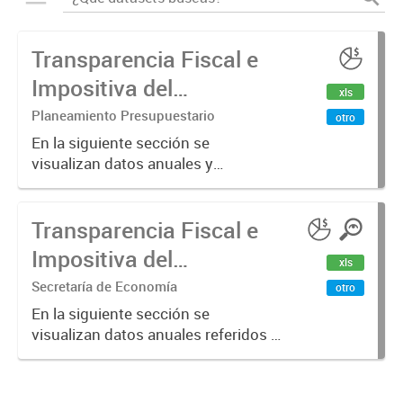
Transparencia Fiscal e
Impositiva del
xls
Municipio. Año 2024
Planeamiento Presupuestario
otro
En la siguiente sección se
visualizan datos anuales y
trimestrales referidos a la
transparencia fiscal e impositiva del
Transparencia Fiscal e
Municipio en el año 2024.
Impositiva del
xls
Municipio. Año 2023
Secretaría de Economía
otro
En la siguiente sección se
visualizan datos anuales referidos a
la transparencia fiscal e impositiva
del Municipio en el año 2023.