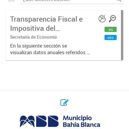
Transparencia Fiscal e
Impositiva del
xls
Municipio. Año 2023
Secretaría de Economía
otro
En la siguiente sección se
visualizan datos anuales referidos a
la transparencia fiscal e impositiva
del Municipio en el año 2023.