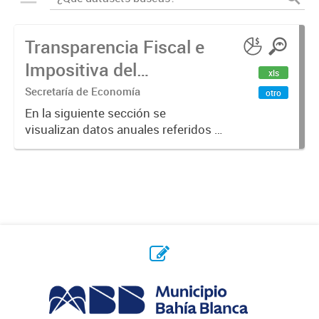
Transparencia Fiscal e
Impositiva del
xls
Municipio. Año 2023
Secretaría de Economía
otro
En la siguiente sección se
visualizan datos anuales referidos a
la transparencia fiscal e impositiva
del Municipio en el año 2023.