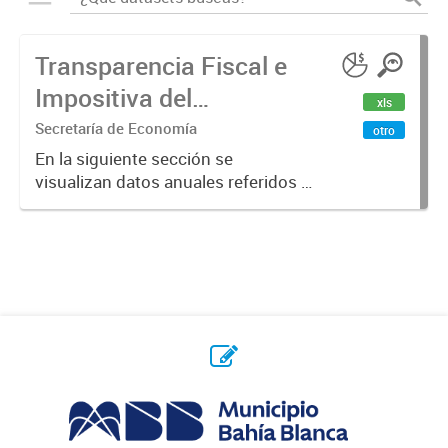
Transparencia Fiscal e
Impositiva del
xls
Municipio. Año 2023
Secretaría de Economía
otro
En la siguiente sección se
visualizan datos anuales referidos a
la transparencia fiscal e impositiva
del Municipio en el año 2023.