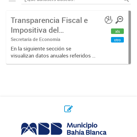
Transparencia Fiscal e
Impositiva del
xls
Municipio. Año 2023
Secretaría de Economía
otro
En la siguiente sección se
visualizan datos anuales referidos a
la transparencia fiscal e impositiva
del Municipio en el año 2023.