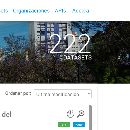
ets
Organizaciones
APIs
Acerca
222
DATASETS
Ordenar por
 del
xls
otro